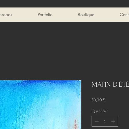
propos
Portfolio
Boutique
Cont
MATIN D'ÉTÉ
Prix
50,00 $
Quantité
*